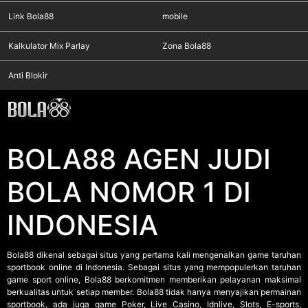
Link Bola88
mobile
Kalkulator Mix Parlay
Zona Bola88
Anti Blokir
BOLA88 AGEN JUDI
BOLA NOMOR 1 DI
INDONESIA
Bola88
dikenal sebagai situs yang pertama kali mengenalkan game taruhan
sportbook online di Indonesia. Sebagai situs yang mempopulerkan taruhan
game sport online, Bola88 berkomitmen memberikan pelayanan maksimal
berkualitas untuk setiap member. Bola88 tidak hanya menyajikan permainan
sportbook, ada juga game Poker, Live Casino, Idnlive, Slots, E-sports,