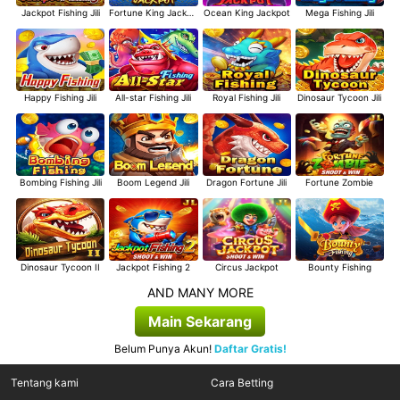
Jackpot Fishing Jili
Fortune King Jackpot
Ocean King Jackpot
Mega Fishing Jili
Happy Fishing Jili
All-star Fishing Jili
Royal Fishing Jili
Dinosaur Tycoon Jili
Bombing Fishing Jili
Boom Legend Jili
Dragon Fortune Jili
Fortune Zombie
Dinosaur Tycoon II
Jackpot Fishing 2
Circus Jackpot
Bounty Fishing
AND MANY MORE
Main Sekarang
Belum Punya Akun!
Daftar Gratis!
Tentang kami
Cara Betting